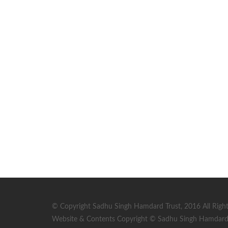
© Copyright Sadhu Singh Hamdard Trust, 2016 All Right
Website & Contents Copyright © Sadhu Singh Hamdard T