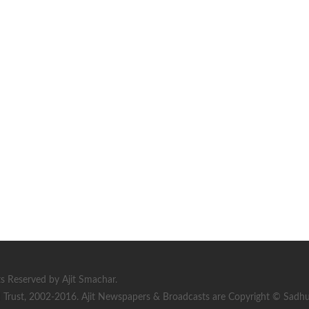
s Reserved by Ajit Smachar.
rust, 2002-2016. Ajit Newspapers & Broadcasts are Copyright © Sadhu S