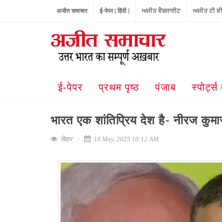
अजीत समाचार
ई-पेपर ( हिंदी )
ਅਜੀਤ ਵੈਬਸਾਈਟ
ਅਜੀਤ ਟੀ ਵ
ई-पेपर
प्रथम पृष्ठ
पंजाब
स्पोर्ट्स 
भारत एक शांतिप्रिय देश है- नीरज कुम
बिहार
18 May, 2025 10:12 AM