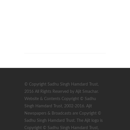
© Copyright Sadhu Singh Hamdard Trust,
2016 All Rights Reserved by Ajit Smachar.
Website & Contents Copyright © Sadhu
Singh Hamdard Trust, 2002-2016. Ajit
Newspapers & Broadcasts are Copyright ©
Sadhu Singh Hamdard Trust. The Ajit logo is
Copyright © Sadhu Singh Hamdard Trust,