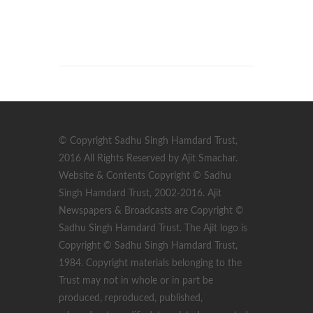
© Copyright Sadhu Singh Hamdard Trust,
2016 All Rights Reserved by Ajit Smachar.
Website & Contents Copyright © Sadhu
Singh Hamdard Trust, 2002-2016. Ajit
Newspapers & Broadcasts are Copyright ©
Sadhu Singh Hamdard Trust. The Ajit logo is
Copyright © Sadhu Singh Hamdard Trust,
1984. Copyright materials belonging to the
Trust may not in whole or in part be
produced, reproduced, published,