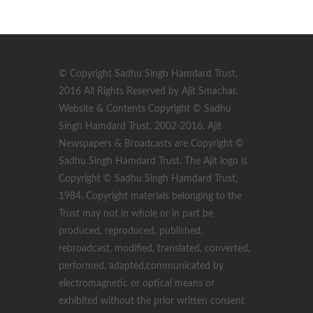
© Copyright Sadhu Singh Hamdard Trust,
2016 All Rights Reserved by Ajit Smachar.
Website & Contents Copyright © Sadhu
Singh Hamdard Trust, 2002-2016. Ajit
Newspapers & Broadcasts are Copyright ©
Sadhu Singh Hamdard Trust. The Ajit logo is
Copyright © Sadhu Singh Hamdard Trust,
1984. Copyright materials belonging to the
Trust may not in whole or in part be
produced, reproduced, published,
rebroadcast, modified, translated, converted,
performed, adapted,communicated by
electromagnetic or optical means or
exhibited without the prior written consent