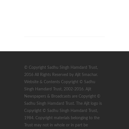
© Copyright Sadhu Singh Hamdard Trust,
2016 All Rights Reserved by Ajit Smachar.
Website & Contents Copyright © Sadhu
Singh Hamdard Trust, 2002-2016. Ajit
Newspapers & Broadcasts are Copyright ©
Sadhu Singh Hamdard Trust. The Ajit logo is
Copyright © Sadhu Singh Hamdard Trust,
1984. Copyright materials belonging to the
Trust may not in whole or in part be