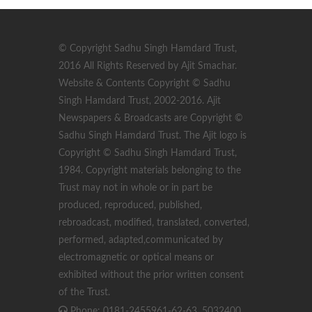
© Copyright Sadhu Singh Hamdard Trust,
2016 All Rights Reserved by Ajit Smachar.
Website & Contents Copyright © Sadhu
Singh Hamdard Trust, 2002-2016. Ajit
Newspapers & Broadcasts are Copyright ©
Sadhu Singh Hamdard Trust. The Ajit logo is
Copyright © Sadhu Singh Hamdard Trust,
1984. Copyright materials belonging to the
Trust may not in whole or in part be
produced, reproduced, published,
rebroadcast, modified, translated, converted,
performed, adapted,communicated by
electromagnetic or optical means or
exhibited without the prior written consent
of the Trust.
Phone: 0181-2455961-62-63, 5032400,