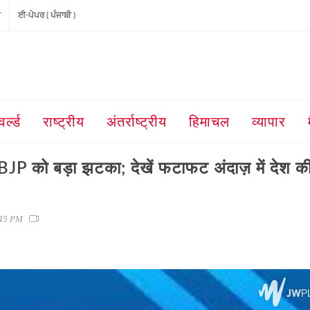
ੀ
ਈ-ਪੇਪਰ ( ਪੰਜਾਬੀ )
वर्ल्ड
राष्ट्रीय
अंतर्राष्ट्रीय
हिमाचल
व्यापार
ं BJP को बड़ा झटका; देखें फटाफट अंदाज़ में देश 
1:45 PM