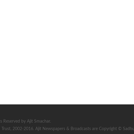
s Reserved by Ajit Smachar.
rust, 2002-2016. Ajit Newspapers & Broadcasts are Copyright © Sadhu S