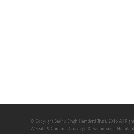
© Copyright Sadhu Singh Hamdard Trust, 2016 All Right
Website & Contents Copyright © Sadhu Singh Hamdard T