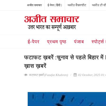
अजीत समाचार
ई-पेपर ( हिंदी )
ਅਜੀਤ ਵੈਬਸਾਈਟ
ਅਜੀਤ ਟੀ ਵ
ई-पेपर
प्रथम पृष्ठ
पंजाब
स्पोर्ट्स 
फटाफट ख़बरें :चुनाव से पहले बिहार मे
ख़ास ख़बरें
फटाफट ख़बरें (Fatafat Khabren)
02 October, 2025 0