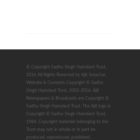
© Copyright Sadhu Singh Hamdard Trust,
2016 All Rights Reserved by Ajit Smachar.
Website & Contents Copyright © Sadhu
Singh Hamdard Trust, 2002-2016. Ajit
Newspapers & Broadcasts are Copyright ©
Sadhu Singh Hamdard Trust. The Ajit logo is
Copyright © Sadhu Singh Hamdard Trust,
1984. Copyright materials belonging to the
Trust may not in whole or in part be
produced, reproduced, published,