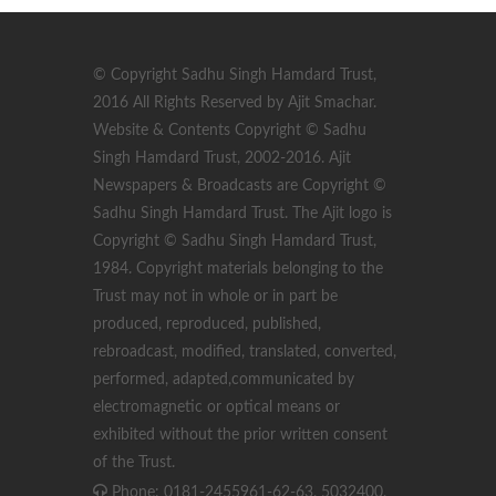
© Copyright Sadhu Singh Hamdard Trust,
2016 All Rights Reserved by Ajit Smachar.
Website & Contents Copyright © Sadhu
Singh Hamdard Trust, 2002-2016. Ajit
Newspapers & Broadcasts are Copyright ©
Sadhu Singh Hamdard Trust. The Ajit logo is
Copyright © Sadhu Singh Hamdard Trust,
1984. Copyright materials belonging to the
Trust may not in whole or in part be
produced, reproduced, published,
rebroadcast, modified, translated, converted,
performed, adapted,communicated by
electromagnetic or optical means or
exhibited without the prior written consent
of the Trust.
Phone: 0181-2455961-62-63, 5032400,