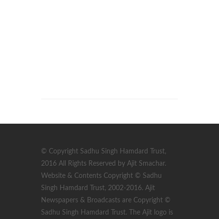
© Copyright Sadhu Singh Hamdard Trust,
2016 All Rights Reserved by Ajit Smachar.
Website & Contents Copyright © Sadhu
Singh Hamdard Trust, 2002-2016. Ajit
Newspapers & Broadcasts are Copyright ©
Sadhu Singh Hamdard Trust. The Ajit logo is