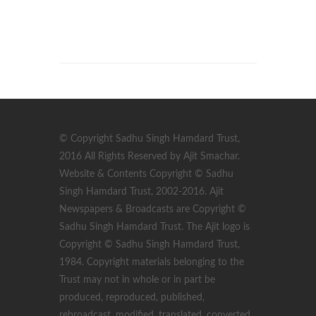
© Copyright Sadhu Singh Hamdard Trust,
2016 All Rights Reserved by Ajit Smachar.
Website & Contents Copyright © Sadhu
Singh Hamdard Trust, 2002-2016. Ajit
Newspapers & Broadcasts are Copyright ©
Sadhu Singh Hamdard Trust. The Ajit logo is
Copyright © Sadhu Singh Hamdard Trust,
1984. Copyright materials belonging to the
Trust may not in whole or in part be
produced, reproduced, published,
rebroadcast, modified, translated, converted,