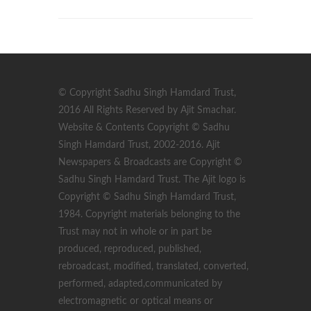
© Copyright Sadhu Singh Hamdard Trust,
2016 All Rights Reserved by Ajit Smachar.
Website & Contents Copyright © Sadhu
Singh Hamdard Trust, 2002-2016. Ajit
Newspapers & Broadcasts are Copyright ©
Sadhu Singh Hamdard Trust. The Ajit logo is
Copyright © Sadhu Singh Hamdard Trust,
1984. Copyright materials belonging to the
Trust may not in whole or in part be
produced, reproduced, published,
rebroadcast, modified, translated, converted,
performed, adapted,communicated by
electromagnetic or optical means or