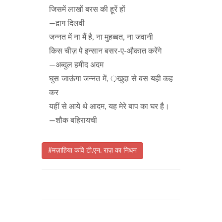
जिसमें लाखों बरस की हूरें हों
—द़ाग दिलवी
जन्नत में ना मैं है, ना मुहब्बत, ना जवानी
किस चीज़ पे इन्सान बसर-ए-औ़कात करेंगे
—अब्दुल हमीद अदम
घुस जाऊंगा जन्नत में, ़खुदा से बस यही कह
कर
यहीं से आये थे आदम, यह मेरे बाप का घर है।
—शौक बहिरायची
#मज़ाहिया कवि टी.एन. राज़ का निधन