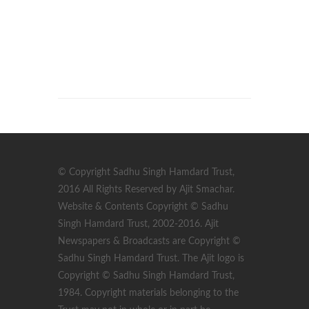
© Copyright Sadhu Singh Hamdard Trust,
2016 All Rights Reserved by Ajit Smachar.
Website & Contents Copyright © Sadhu
Singh Hamdard Trust, 2002-2016. Ajit
Newspapers & Broadcasts are Copyright ©
Sadhu Singh Hamdard Trust. The Ajit logo is
Copyright © Sadhu Singh Hamdard Trust,
1984. Copyright materials belonging to the