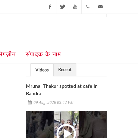
Facebook
Twitter
Youtube
+91-181-
ajit@ajitjalandhar.com
2455961,62,63,
5032400
मैगज़ीन
संपादक के नाम
Recent
Videos
Mrunal Thakur spotted at cafe in
Bandra
09 Aug, 2026 03:42 PM