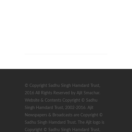
© Copyright Sadhu Singh Hamdard Trust,
2016 All Rights Reserved by Ajit Smachar.
Website & Contents Copyright © Sadhu
Singh Hamdard Trust, 2002-2016. Ajit
Newspapers & Broadcasts are Copyright ©
Sadhu Singh Hamdard Trust. The Ajit logo is
Copyright © Sadhu Singh Hamdard Trust,