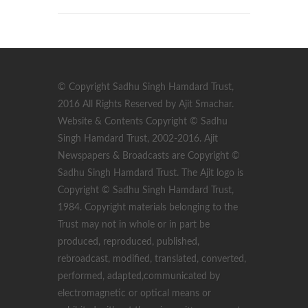
© Copyright Sadhu Singh Hamdard Trust,
2016 All Rights Reserved by Ajit Smachar.
Website & Contents Copyright © Sadhu
Singh Hamdard Trust, 2002-2016. Ajit
Newspapers & Broadcasts are Copyright ©
Sadhu Singh Hamdard Trust. The Ajit logo is
Copyright © Sadhu Singh Hamdard Trust,
1984. Copyright materials belonging to the
Trust may not in whole or in part be
produced, reproduced, published,
rebroadcast, modified, translated, converted,
performed, adapted,communicated by
electromagnetic or optical means or