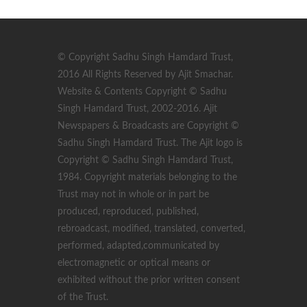
© Copyright Sadhu Singh Hamdard Trust,
2016 All Rights Reserved by Ajit Smachar.
Website & Contents Copyright © Sadhu
Singh Hamdard Trust, 2002-2016. Ajit
Newspapers & Broadcasts are Copyright ©
Sadhu Singh Hamdard Trust. The Ajit logo is
Copyright © Sadhu Singh Hamdard Trust,
1984. Copyright materials belonging to the
Trust may not in whole or in part be
produced, reproduced, published,
rebroadcast, modified, translated, converted,
performed, adapted,communicated by
electromagnetic or optical means or
exhibited without the prior written consent
of the Trust.