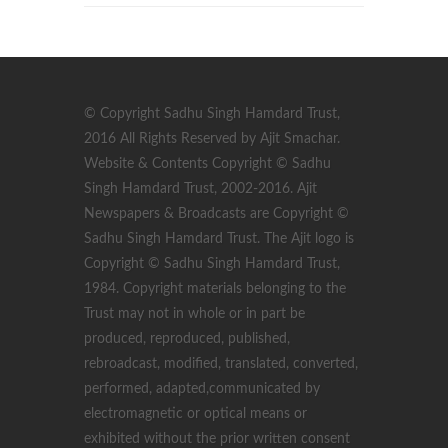
© Copyright Sadhu Singh Hamdard Trust,
2016 All Rights Reserved by Ajit Smachar.
Website & Contents Copyright © Sadhu
Singh Hamdard Trust, 2002-2016. Ajit
Newspapers & Broadcasts are Copyright ©
Sadhu Singh Hamdard Trust. The Ajit logo is
Copyright © Sadhu Singh Hamdard Trust,
1984. Copyright materials belonging to the
Trust may not in whole or in part be
produced, reproduced, published,
rebroadcast, modified, translated, converted,
performed, adapted,communicated by
electromagnetic or optical means or
exhibited without the prior written consent