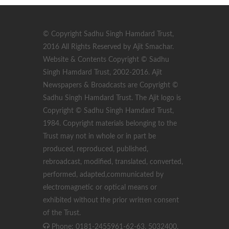
© Copyright Sadhu Singh Hamdard Trust,
2016 All Rights Reserved by Ajit Smachar.
Website & Contents Copyright © Sadhu
Singh Hamdard Trust, 2002-2016. Ajit
Newspapers & Broadcasts are Copyright ©
Sadhu Singh Hamdard Trust. The Ajit logo is
Copyright © Sadhu Singh Hamdard Trust,
1984. Copyright materials belonging to the
Trust may not in whole or in part be
produced, reproduced, published,
rebroadcast, modified, translated, converted,
performed, adapted,communicated by
electromagnetic or optical means or
exhibited without the prior written consent
of the Trust.
Phone: 0181-2455961-62-63, 5032400,