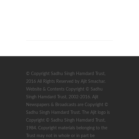
© Copyright Sadhu Singh Hamdard Trust,
2016 All Rights Reserved by Ajit Smachar.
Website & Contents Copyright © Sadhu
Singh Hamdard Trust, 2002-2016. Ajit
Newspapers & Broadcasts are Copyright ©
Sadhu Singh Hamdard Trust. The Ajit logo is
Copyright © Sadhu Singh Hamdard Trust,
1984. Copyright materials belonging to the
Trust may not in whole or in part be