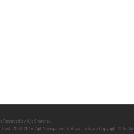
s Reserved by Ajit Smachar.
rust, 2002-2016. Ajit Newspapers & Broadcasts are Copyright © Sadhu S