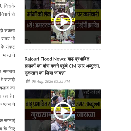
है, जिसके
िवार्य हो
य हो सकता
ए समय भी
 के संकट
। भारत ने
Rajouri Flood News: बाढ़ प्रभावित
इलाकों का दौरा करने पहुंचे CM उमर अब्दुल्ला,
ीच समन्वय
नुकसान का लिया जायज़ा
में सऊदी
06 Aug, 2026 03:32 PM
बदलाव का
ा रहा है।
क प्लस ने
िक सप्लाई
य के लिए