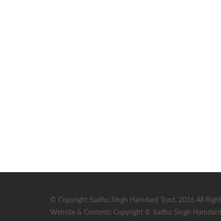
© Copyright Sadhu Singh Hamdard Trust, 2016 All Right
Website & Contents Copyright © Sadhu Singh Hamdard T