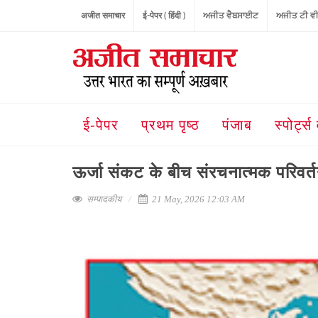
अजीत समाचार
ई-पेपर ( हिंदी )
ਅਜੀਤ ਵੈਬਸਾਈਟ
ਅਜੀਤ ਟੀ ਵ
ई-पेपर
प्रथम पृष्ठ
पंजाब
स्पोर्ट्स 
ऊर्जा संकट के बीच संरचनात्मक परिवर्
सम्पादकीय
21 May, 2026 12:03 AM