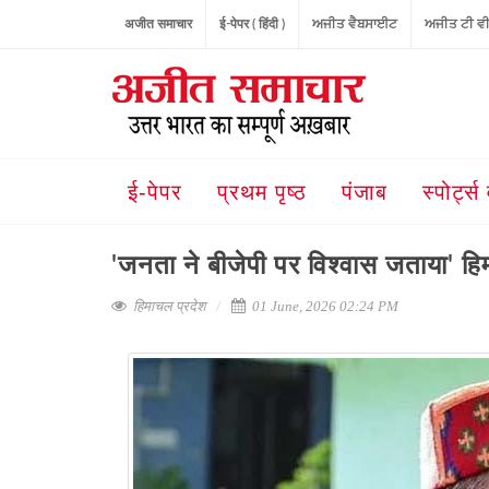
अजीत समाचार
ई-पेपर ( हिंदी )
ਅਜੀਤ ਵੈਬਸਾਈਟ
ਅਜੀਤ ਟੀ ਵ
ई-पेपर
प्रथम पृष्ठ
पंजाब
स्पोर्ट्स 
'जनता ने बीजेपी पर विश्वास जताया' हिम
हिमाचल प्रदेश
01 June, 2026 02:24 PM