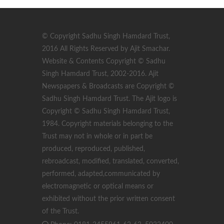
© Copyright Sadhu Singh Hamdard Trust,
2016 All Rights Reserved by Ajit Smachar.
Website & Contents Copyright © Sadhu
Singh Hamdard Trust, 2002-2016. Ajit
Newspapers & Broadcasts are Copyright ©
Sadhu Singh Hamdard Trust. The Ajit logo is
Copyright © Sadhu Singh Hamdard Trust,
1984. Copyright materials belonging to the
Trust may not in whole or in part be
produced, reproduced, published,
rebroadcast, modified, translated, converted,
performed, adapted,communicated by
electromagnetic or optical means or
exhibited without the prior written consent
of the Trust.