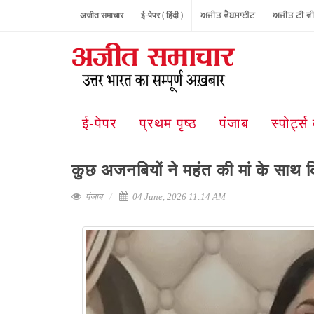
अजीत समाचार
ई-पेपर ( हिंदी )
ਅਜੀਤ ਵੈਬਸਾਈਟ
ਅਜੀਤ ਟੀ ਵ
ई-पेपर
प्रथम पृष्ठ
पंजाब
स्पोर्ट्स 
कुछ अजनबियों ने महंत की मां के साथ किय
पंजाब
04 June, 2026 11:14 AM