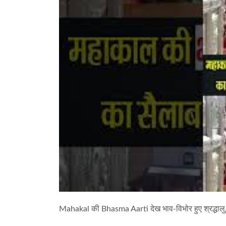
Mahakal की Bhasma Aarti देख भाव-विभोर हुए श्रद्धालु,