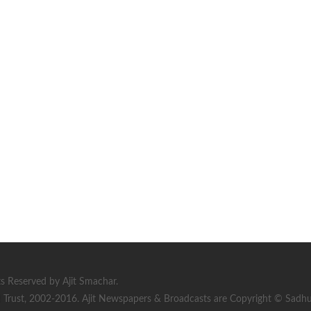
s Reserved by Ajit Smachar.
rust, 2002-2016. Ajit Newspapers & Broadcasts are Copyright © Sadhu S