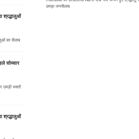
Mahakal की Bhasma Aarti देख भाव-विभोर हुए श्रद्धालु, Uj
उमड़ा जनसैलाब
 श्रद्धालुओं
लुओं का सैलाब
ले सोमवार
उमड़ी भक्तों
 श्रद्धालुओं