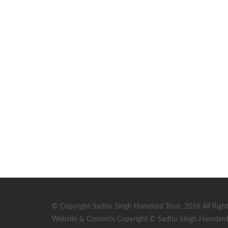
© Copyright Sadhu Singh Hamdard Trust, 2016 All Right
Website & Contents Copyright © Sadhu Singh Hamdard T