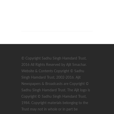
© Copyright Sadhu Singh Hamdard Trust,
2016 All Rights Reserved by Ajit Smachar.
Website & Contents Copyright © Sadhu
Singh Hamdard Trust, 2002-2016. Ajit
Newspapers & Broadcasts are Copyright ©
Sadhu Singh Hamdard Trust. The Ajit logo is
Copyright © Sadhu Singh Hamdard Trust,
1984. Copyright materials belonging to the
Trust may not in whole or in part be