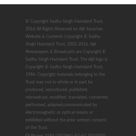
© Copyright Sadhu Singh Hamdard Trust,
2016 All Rights Reserved by Ajit Smachar.
Website & Contents Copyright © Sadhu
Singh Hamdard Trust, 2002-2016. Ajit
Newspapers & Broadcasts are Copyright ©
Sadhu Singh Hamdard Trust. The Ajit logo is
Copyright © Sadhu Singh Hamdard Trust,
1984. Copyright materials belonging to the
Trust may not in whole or in part be
produced, reproduced, published,
rebroadcast, modified, translated, converted,
performed, adapted,communicated by
electromagnetic or optical means or
exhibited without the prior written consent
of the Trust.