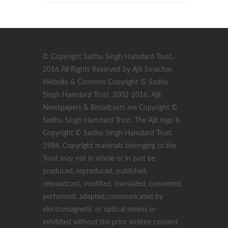
© Copyright Sadhu Singh Hamdard Trust,
2016 All Rights Reserved by Ajit Smachar.
Website & Contents Copyright © Sadhu
Singh Hamdard Trust, 2002-2016. Ajit
Newspapers & Broadcasts are Copyright ©
Sadhu Singh Hamdard Trust. The Ajit logo is
Copyright © Sadhu Singh Hamdard Trust,
1984. Copyright materials belonging to the
Trust may not in whole or in part be
produced, reproduced, published,
rebroadcast, modified, translated, converted,
performed, adapted,communicated by
electromagnetic or optical means or
exhibited without the prior written consent