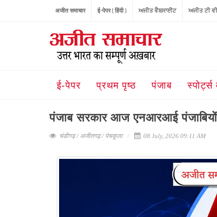
अजीत समाचार
ई-पेपर ( हिंदी )
ਅਜੀਤ ਵੈਬਸਾਈਟ
ਅਜੀਤ ਟੀ ਵ
ई-पेपर
प्रथम पृष्ठ
पंजाब
स्पोर्ट्स 
पंजाब सरकार आज एनआरआई पंजाबियों 
चंडीगढ़ / अजीतगढ़ / पंचकूला
08 July, 2026 09:11 AM