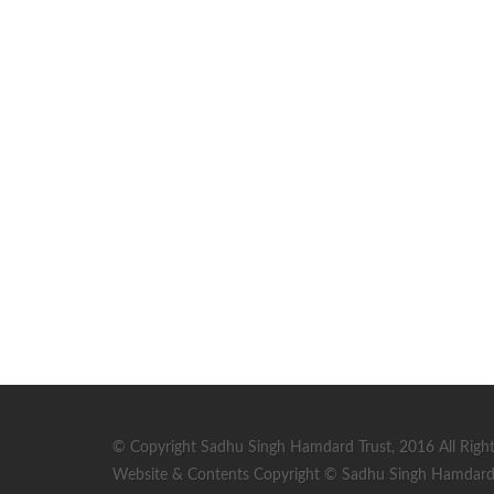
© Copyright Sadhu Singh Hamdard Trust, 2016 All Right
Website & Contents Copyright © Sadhu Singh Hamdard T