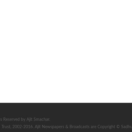
s Reserved by Ajit Smachar.
rust, 2002-2016. Ajit Newspapers & Broadcasts are Copyright © Sadhu S