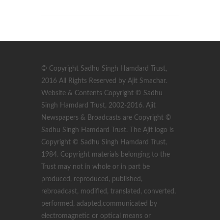
© Copyright Sadhu Singh Hamdard Trust,
2016 All Rights Reserved by Ajit Smachar.
Website & Contents Copyright © Sadhu
Singh Hamdard Trust, 2002-2016. Ajit
Newspapers & Broadcasts are Copyright ©
Sadhu Singh Hamdard Trust. The Ajit logo is
Copyright © Sadhu Singh Hamdard Trust,
1984. Copyright materials belonging to the
Trust may not in whole or in part be
produced, reproduced, published,
rebroadcast, modified, translated, converted,
performed, adapted,communicated by
electromagnetic or optical means or