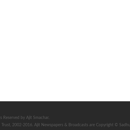
s Reserved by Ajit Smachar.
rust, 2002-2016. Ajit Newspapers & Broadcasts are Copyright © Sadhu S