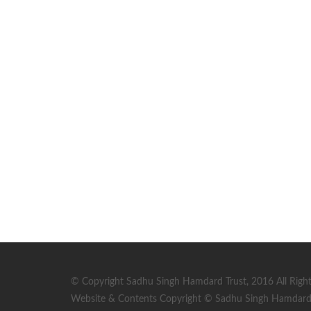
© Copyright Sadhu Singh Hamdard Trust, 2016 All Right
Website & Contents Copyright © Sadhu Singh Hamdard T