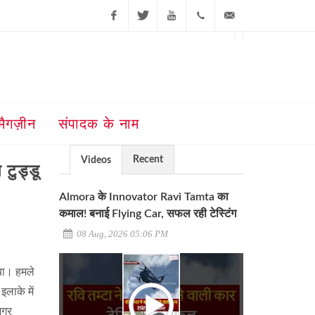
Facebook
Twitter
Youtube
+91-181-
ajit@ajitjalandhar.com
2455961,62,63,
5032400
मैगज़ीन
संपादक के नाम
Recent
Videos
 टुड्डू
Almora के Innovator Ravi Tamta का
कमाल! बनाई Flying Car, सफल रही टेस्टिंग
08 Aug, 2026 05:06 PM
िया। हमले
इलाके में
अगर