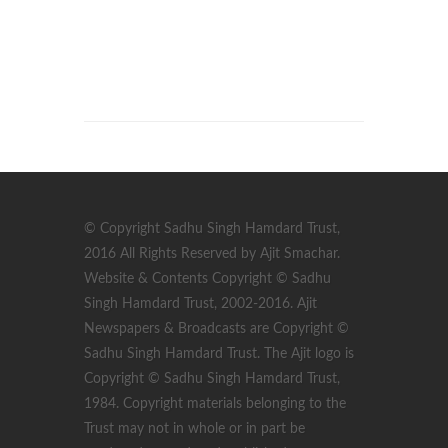
© Copyright Sadhu Singh Hamdard Trust,
2016 All Rights Reserved by Ajit Smachar.
Website & Contents Copyright © Sadhu
Singh Hamdard Trust, 2002-2016. Ajit
Newspapers & Broadcasts are Copyright ©
Sadhu Singh Hamdard Trust. The Ajit logo is
Copyright © Sadhu Singh Hamdard Trust,
1984. Copyright materials belonging to the
Trust may not in whole or in part be