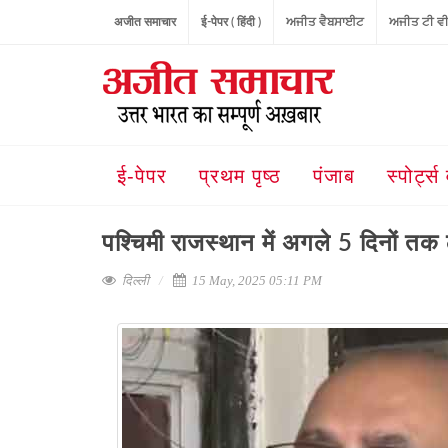
अजीत समाचार
ई-पेपर ( हिंदी )
ਅਜੀਤ ਵੈਬਸਾਈਟ
ਅਜੀਤ ਟੀ ਵ
ई-पेपर
प्रथम पृष्ठ
पंजाब
स्पोर्ट्स 
पश्चिमी राजस्थान में अगले 5 दिनों 
दिल्ली
15 May, 2025 05:11 PM