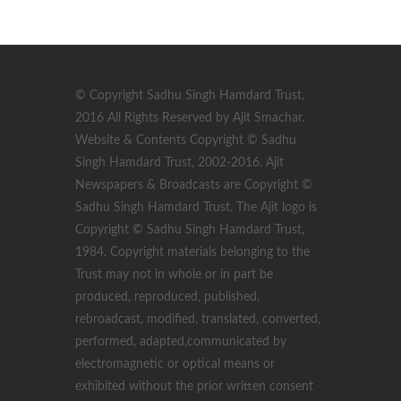
© Copyright Sadhu Singh Hamdard Trust,
2016 All Rights Reserved by Ajit Smachar.
Website & Contents Copyright © Sadhu
Singh Hamdard Trust, 2002-2016. Ajit
Newspapers & Broadcasts are Copyright ©
Sadhu Singh Hamdard Trust. The Ajit logo is
Copyright © Sadhu Singh Hamdard Trust,
1984. Copyright materials belonging to the
Trust may not in whole or in part be
produced, reproduced, published,
rebroadcast, modified, translated, converted,
performed, adapted,communicated by
electromagnetic or optical means or
exhibited without the prior written consent