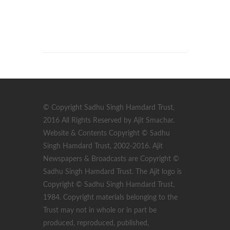
© Copyright Sadhu Singh Hamdard Trust,
2016 All Rights Reserved by Ajit Smachar.
Website & Contents Copyright © Sadhu
Singh Hamdard Trust, 2002-2016. Ajit
Newspapers & Broadcasts are Copyright ©
Sadhu Singh Hamdard Trust. The Ajit logo is
Copyright © Sadhu Singh Hamdard Trust,
1984. Copyright materials belonging to the
Trust may not in whole or in part be
produced, reproduced, published,