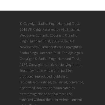
© Copyright Sadhu Singh Hamdard Trust,
2016 All Rights Reserved by Ajit Smachar.
Website & Contents Copyright © Sadhu
Singh Hamdard Trust, 2002-2016. Ajit
Newspapers & Broadcasts are Copyright ©
Sadhu Singh Hamdard Trust. The Ajit logo is
Copyright © Sadhu Singh Hamdard Trust,
1984. Copyright materials belonging to the
Trust may not in whole or in part be
produced, reproduced, published,
rebroadcast, modified, translated, converted,
performed, adapted,communicated by
electromagnetic or optical means or
exhibited without the prior written consent