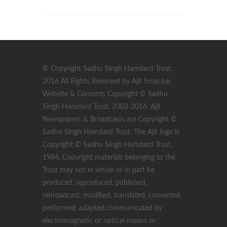
© Copyright Sadhu Singh Hamdard Trust,
2016 All Rights Reserved by Ajit Smachar.
Website & Contents Copyright © Sadhu
Singh Hamdard Trust, 2002-2016. Ajit
Newspapers & Broadcasts are Copyright ©
Sadhu Singh Hamdard Trust. The Ajit logo is
Copyright © Sadhu Singh Hamdard Trust,
1984. Copyright materials belonging to the
Trust may not in whole or in part be
produced, reproduced, published,
rebroadcast, modified, translated, converted,
performed, adapted,communicated by
electromagnetic or optical means or