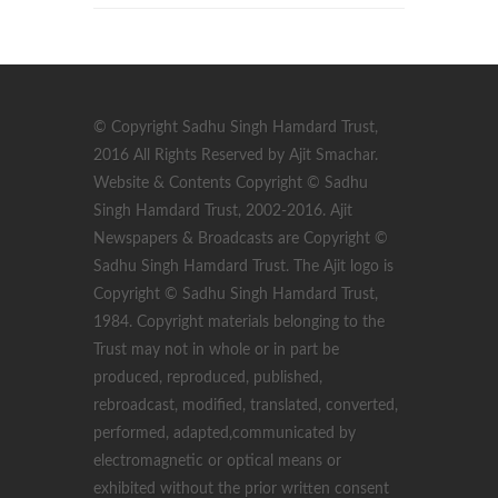
© Copyright Sadhu Singh Hamdard Trust,
2016 All Rights Reserved by Ajit Smachar.
Website & Contents Copyright © Sadhu
Singh Hamdard Trust, 2002-2016. Ajit
Newspapers & Broadcasts are Copyright ©
Sadhu Singh Hamdard Trust. The Ajit logo is
Copyright © Sadhu Singh Hamdard Trust,
1984. Copyright materials belonging to the
Trust may not in whole or in part be
produced, reproduced, published,
rebroadcast, modified, translated, converted,
performed, adapted,communicated by
electromagnetic or optical means or
exhibited without the prior written consent