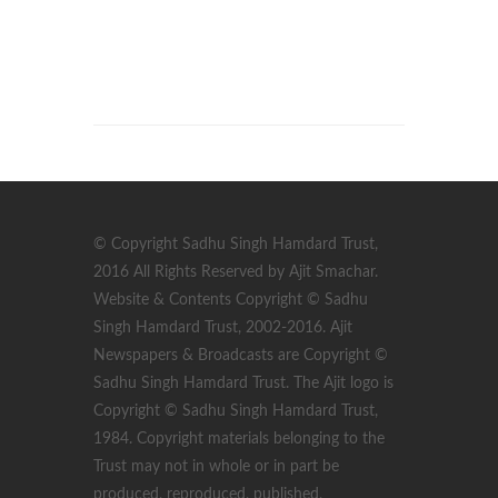
© Copyright Sadhu Singh Hamdard Trust,
2016 All Rights Reserved by Ajit Smachar.
Website & Contents Copyright © Sadhu
Singh Hamdard Trust, 2002-2016. Ajit
Newspapers & Broadcasts are Copyright ©
Sadhu Singh Hamdard Trust. The Ajit logo is
Copyright © Sadhu Singh Hamdard Trust,
1984. Copyright materials belonging to the
Trust may not in whole or in part be
produced, reproduced, published,