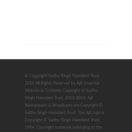
© Copyright Sadhu Singh Hamdard Trust,
2016 All Rights Reserved by Ajit Smachar.
Website & Contents Copyright © Sadhu
Singh Hamdard Trust, 2002-2016. Ajit
Newspapers & Broadcasts are Copyright ©
Sadhu Singh Hamdard Trust. The Ajit logo is
Copyright © Sadhu Singh Hamdard Trust,
1984. Copyright materials belonging to the