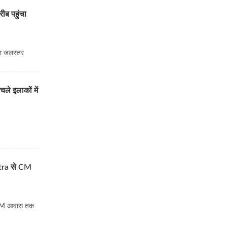
ब पहुंचा
चा जलस्तर
ले इलाकों में
hetra से CM
से CM आवास तक