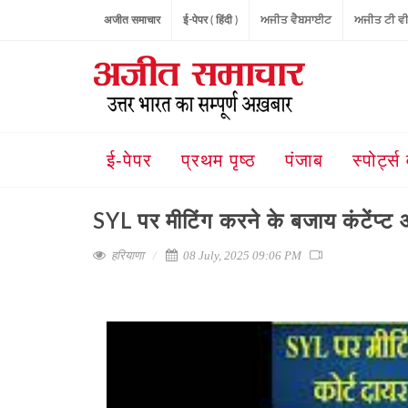
अजीत समाचार
ई-पेपर ( हिंदी )
ਅਜੀਤ ਵੈਬਸਾਈਟ
ਅਜੀਤ ਟੀ ਵ
ई-पेपर
प्रथम पृष्ठ
पंजाब
स्पोर्ट्स 
SYL पर मीटिंग करने के बजाय कंटेंप्ट 
हरियाणा
08 July, 2025 09:06 PM