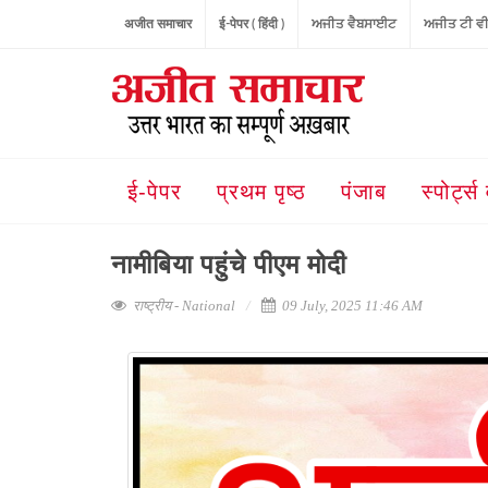
अजीत समाचार
ई-पेपर ( हिंदी )
ਅਜੀਤ ਵੈਬਸਾਈਟ
ਅਜੀਤ ਟੀ ਵ
ई-पेपर
प्रथम पृष्ठ
पंजाब
स्पोर्ट्स 
नामीबिया पहुंचे पीएम मोदी
राष्ट्रीय - National
09 July, 2025 11:46 AM