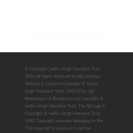
© Copyright Sadhu Singh Hamdard Trust,
2016 All Rights Reserved by Ajit Smachar.
Website & Contents Copyright © Sadhu
Singh Hamdard Trust, 2002-2016. Ajit
Newspapers & Broadcasts are Copyright ©
Sadhu Singh Hamdard Trust. The Ajit logo is
Copyright © Sadhu Singh Hamdard Trust,
1984. Copyright materials belonging to the
Trust may not in whole or in part be