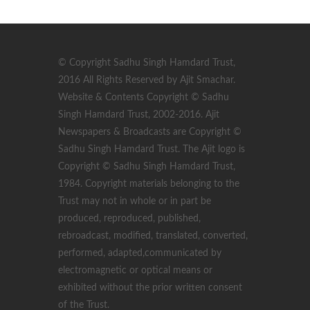
© Copyright Sadhu Singh Hamdard Trust,
2016 All Rights Reserved by Ajit Smachar.
Website & Contents Copyright © Sadhu
Singh Hamdard Trust, 2002-2016. Ajit
Newspapers & Broadcasts are Copyright ©
Sadhu Singh Hamdard Trust. The Ajit logo is
Copyright © Sadhu Singh Hamdard Trust,
1984. Copyright materials belonging to the
Trust may not in whole or in part be
produced, reproduced, published,
rebroadcast, modified, translated, converted,
performed, adapted,communicated by
electromagnetic or optical means or
exhibited without the prior written consent
of the Trust.