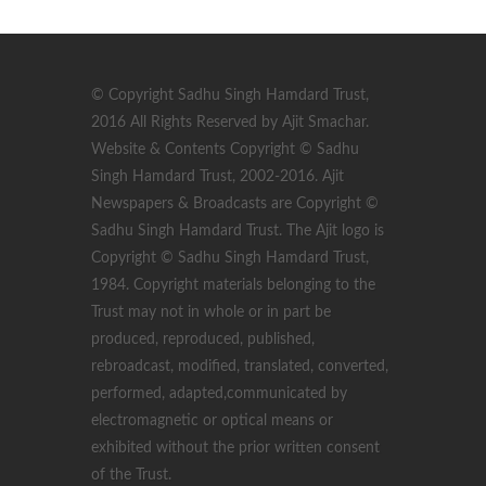
© Copyright Sadhu Singh Hamdard Trust,
2016 All Rights Reserved by Ajit Smachar.
Website & Contents Copyright © Sadhu
Singh Hamdard Trust, 2002-2016. Ajit
Newspapers & Broadcasts are Copyright ©
Sadhu Singh Hamdard Trust. The Ajit logo is
Copyright © Sadhu Singh Hamdard Trust,
1984. Copyright materials belonging to the
Trust may not in whole or in part be
produced, reproduced, published,
rebroadcast, modified, translated, converted,
performed, adapted,communicated by
electromagnetic or optical means or
exhibited without the prior written consent
of the Trust.