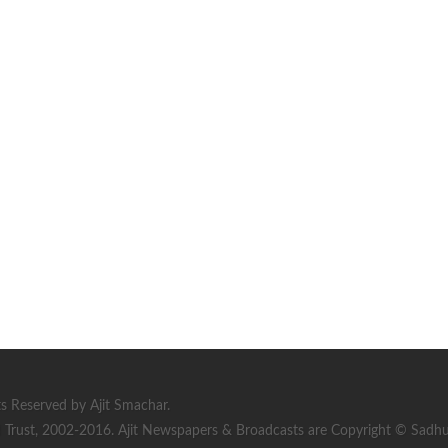
s Reserved by Ajit Smachar.
rust, 2002-2016. Ajit Newspapers & Broadcasts are Copyright © Sadhu S