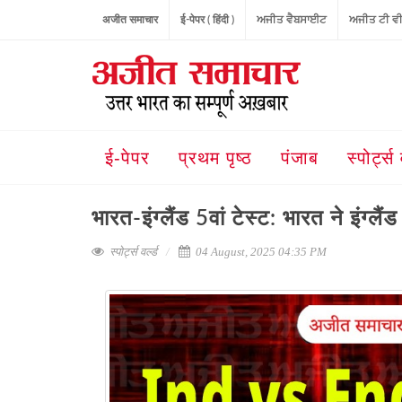
अजीत समाचार
ई-पेपर ( हिंदी )
ਅਜੀਤ ਵੈਬਸਾਈਟ
ਅਜੀਤ ਟੀ ਵ
ई-पेपर
प्रथम पृष्ठ
पंजाब
स्पोर्ट्स 
भारत-इंग्लैंड 5वां टेस्ट: भारत ने इंग्लैं
स्पोर्ट्स वर्ल्ड
04 August, 2025 04:35 PM