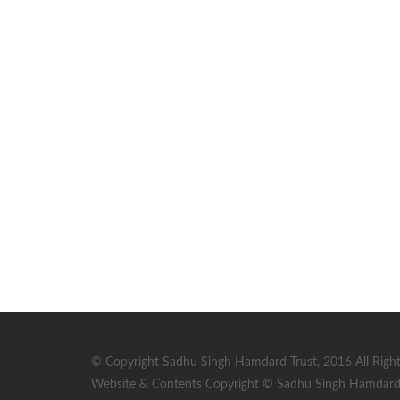
© Copyright Sadhu Singh Hamdard Trust, 2016 All Right
Website & Contents Copyright © Sadhu Singh Hamdard T