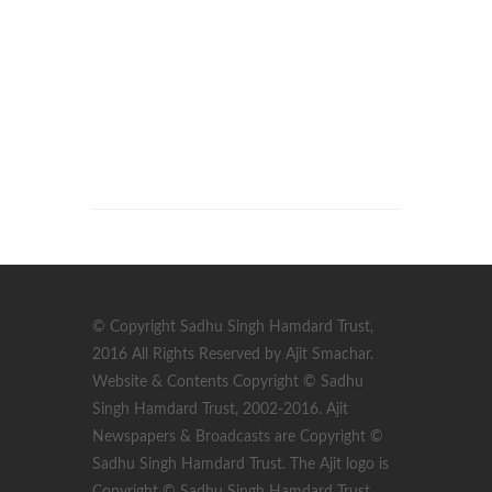
© Copyright Sadhu Singh Hamdard Trust,
2016 All Rights Reserved by Ajit Smachar.
Website & Contents Copyright © Sadhu
Singh Hamdard Trust, 2002-2016. Ajit
Newspapers & Broadcasts are Copyright ©
Sadhu Singh Hamdard Trust. The Ajit logo is