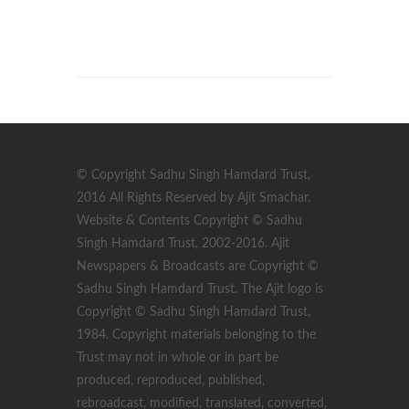
© Copyright Sadhu Singh Hamdard Trust,
2016 All Rights Reserved by Ajit Smachar.
Website & Contents Copyright © Sadhu
Singh Hamdard Trust, 2002-2016. Ajit
Newspapers & Broadcasts are Copyright ©
Sadhu Singh Hamdard Trust. The Ajit logo is
Copyright © Sadhu Singh Hamdard Trust,
1984. Copyright materials belonging to the
Trust may not in whole or in part be
produced, reproduced, published,
rebroadcast, modified, translated, converted,