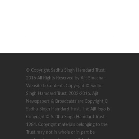
© Copyright Sadhu Singh Hamdard Trust,
2016 All Rights Reserved by Ajit Smachar.
Website & Contents Copyright © Sadhu
Singh Hamdard Trust, 2002-2016. Ajit
Newspapers & Broadcasts are Copyright ©
Sadhu Singh Hamdard Trust. The Ajit logo is
Copyright © Sadhu Singh Hamdard Trust,
1984. Copyright materials belonging to the
Trust may not in whole or in part be