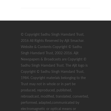
© Copyright Sadhu Singh Hamdard Trust,
2016 All Rights Reserved by Ajit Smachar.
Website & Contents Copyright © Sadhu
Singh Hamdard Trust, 2002-2016. Ajit
Newspapers & Broadcasts are Copyright ©
Sadhu Singh Hamdard Trust. The Ajit logo is
Copyright © Sadhu Singh Hamdard Trust,
1984. Copyright materials belonging to the
Trust may not in whole or in part be
produced, reproduced, published,
rebroadcast, modified, translated, converted,
performed, adapted,communicated by
electromagnetic or optical means or